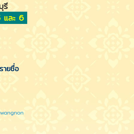
ุรี
, 5 และ 6
ายชื่อ
orwangnon