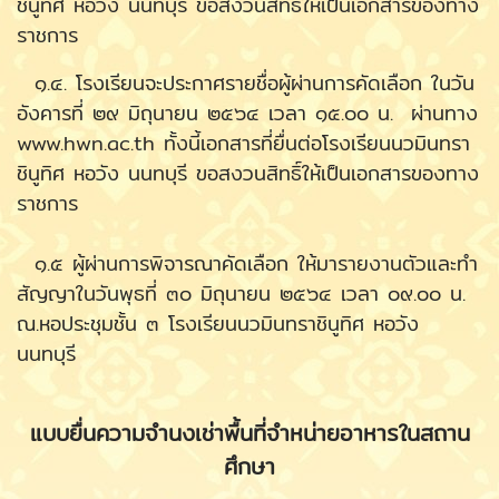
ชินูทิศ หอวัง นนทบุรี ขอสงวนสิทธิ์ให้เป็นเอกสารของทาง
ราชการ
๑.๔. โรงเรียนจะประกาศรายชื่อผู้ผ่านการคัดเลือก ในวัน
อังคารที่ ๒๙ มิถุนายน ๒๕๖๔ เวลา ๑๕.๐๐ น. ผ่านทาง
www.hwn.ac.th ทั้งนี้เอกสารที่ยื่นต่อโรงเรียนนวมินทรา
ชินูทิศ หอวัง นนทบุรี ขอสงวนสิทธิ์ให้เป็นเอกสารของทาง
ราชการ
๑.๕ ผู้ผ่านการพิจารณาคัดเลือก ให้มารายงานตัวและทำ
สัญญาในวันพุธที่ ๓๐ มิถุนายน ๒๕๖๔ เวลา ๐๙.๐๐ น.
ณ.หอประชุมชั้น ๓ โรงเรียนนวมินทราชินูทิศ หอวัง
นนทบุรี
แบบยื่นความจำนงเช่าพื้นที่จำหน่ายอาหารในสถาน
ศึกษา