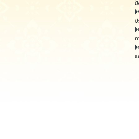
ป
ป
ภ
แ