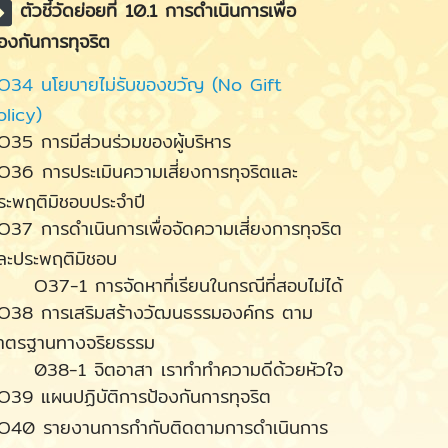
ตัวชี้วัดย่อยที่ 10.1 การดำเนินการเพื่อ
้องกันการทุจริต
O34 นโยบายไม่รับของขวัญ (No Gift
olicy)
O35 การมีส่วนร่วมของผู้บริหาร
O36 การประเมินความเสี่ยงการทุจริตและ
ระพฤติมิชอบประจำปี
O37 การดำเนินการเพื่อจัดความเสี่ยงการทุจริต
ละประพฤติมิชอบ
37-1 การจัดหาที่เรียนในกรณีที่สอบไม่ได้
O38 การเสริมสร้างวัฒนธรรมองค์กร ตาม
าตรฐานทางจริยธรรม
38-1 จิตอาสา เราทำทำความดีด้วยหัวใจ
O39 แผนปฏิบัติการป้องกันการทุจริต
O40 รายงานการกำกับติดตามการดำเนินการ