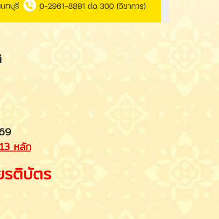
ิ
569
13 หลัก
รติบัตร