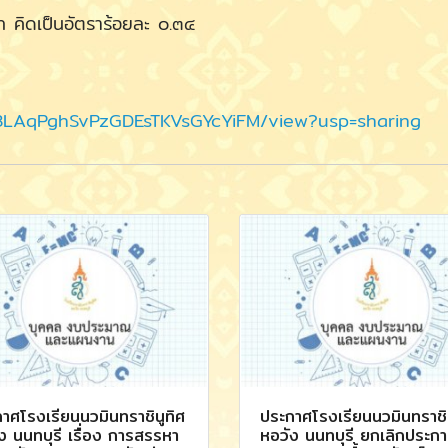
 คิดเป็นอัตราร้อยละ ๐.๓๔
Fvx8LAqPghSvPzGDEsTKVsGYcYiFM/view?usp=sharing
าศโรงเรียนนวมินทราชินูทิศ
ประกาศโรงเรียนนวมินทราชิน
ง นนทบุรี เรื่อง การสรรหา
หอวัง นนทบุรี ยกเลิกประก