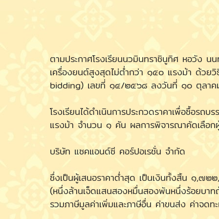
ตามประกาศโรงเรียนนวมินทราชินูทิศ หอวัง นนท
เครื่องยนต์สูงสุดไม่ต่ำกว่า ๑๕๐ แรงม้า ด้วย
bidding) เลขที่ ๑๔/๒๕๖๘ ลงวันที่ ๑๐ ตุลาค
โรงเรียนได้ดำเนินการประกวดราคาเพื่อซื้อรถบร
แรงม้า จำนวน ๑ คัน ผลการพิจารณาคัดเลือกผู้
บริษัท แซคแอนด์ซี คอร์ปอเรชั่น จำกัด
ซึ่งเป็นผู้เสนอราคาต่ำสุด เป็นเงินทั้งสิ้น ๑,๗
(หนึ่งล้านเจ็ดแสนสองหมื่นสองพันหนึ่งร้อยบาทถ
รวมภาษีมูลค่าเพิ่มและภาษีอื่น ค่าขนส่ง ค่าจดทะ