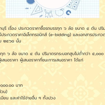
บุรี เรื่อง ประกวดราคาซื้อรถบรรทุก ๖ ล้อ ขนาด ๔ ตัน ปริม
วิธีประกวดราคาอิเล็กทรอนิกส์ (e-bidding) และเอกสารประกว
ม ๒๕๖๘ นั้น
รทุก ๖ ล้อ ขนาด ๔ ตัน ปริมาตรกระบอกสูบไม่ต่ำกว่า ๕,๐๐๐ ซี
เสนอราคา ผู้เสนอราคาที่ชนะการเสนอราคา ได้แก่
๒๒,๑๐๐.๐๐ บาท
้วน)
เบียน และค่าใช้จ่ายอื่น ๆ ทั้งปวง