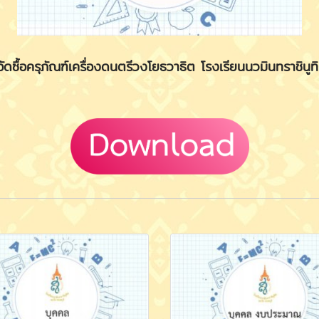
ัดซื้อครุภัณฑ์เครื่องดนตรีวงโยธวาธิต โรงเรียนนวมินทราชินูท