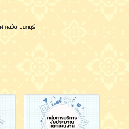
ิศ หอวัง นนทบุรี