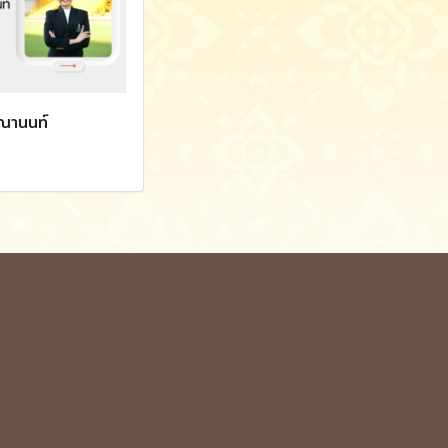
ุณานนท์