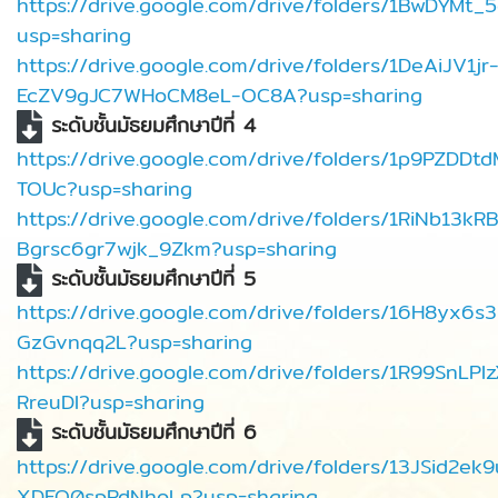
https://drive.google.com/drive/folders/1BwDYM
usp=sharing
https://drive.google.com/drive/folders/1DeAiJV1jr
EcZV9gJC7WHoCM8eL-OC8A?usp=sharing
ระดับชั้นมัธยมศึกษาปีที่ 4
https://drive.google.com/drive/folders/1p9PZD
TOUc?usp=sharing
https://drive.google.com/drive/folders/1RiNb13k
Bgrsc6gr7wjk_9Zkm?usp=sharing
ระดับชั้นมัธยมศึกษาปีที่ 5
https://drive.google.com/drive/folders/16H8yx6
GzGvnqq2L?usp=sharing
https://drive.google.com/drive/folders/1R99SnL
RreuDI?usp=sharing
ระดับชั้นมัธยมศึกษาปีที่ 6
https://drive.google.com/drive/folders/13JSid2
XDEQ0spRdNhoLp?usp=sharing