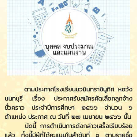
ตามประกาศโรงเรียนนวมินทราชินูทิศ หอวัง
นนทบุรี เรื่อง ประกาศรับสมัครคัดเลือกลูกจ้าง
ชั่วคราว ประจำปีการศึกษา ๒๕๖๖ จำนวน ๖
ตำแหน่ง ประกาศ ณ วันที่ ๒๗ เมษายน ๒๕๖๖ นั้น
บัดนี้ การดำเนินการดังกล่าวเสร็จเรียบร้อย
แล้ว ทั้งนี้มีผู้ที่ได้คะแนนในลำดับที่ ๑ ตามรายชื่อ