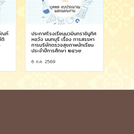
ัณฑ์
ประกาศโรงเรียนนวมินทราชินูทิศ
ัติ
หอวัง นนทบุรี เรื่อง การสรรหา
-
การบริษัทตรวจสุขภาพนักเรียน
ประจำปีการศึกษา ๒๕๖๙
6 ก.ค. 2569