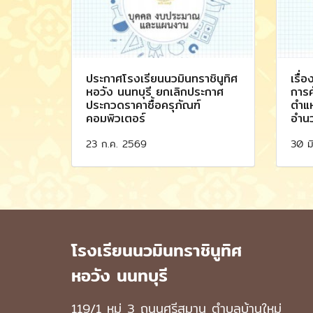
ประกาศโรงเรียนนวมินทราชินูทิศ
เรื่
หอวัง นนทบุรี ยกเลิกประกาศ
การค
ประกวดราคาซื้อครุภัณฑ์
ตำแห
คอมพิวเตอร์
อำน
23 ก.ค. 2569
30 ม
โรงเรียนนวมินทราชินูทิศ
หอวัง นนทบุรี
119/1 หมู่ 3 ถนนศรีสมาน ตำบลบ้านใหม่