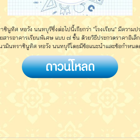
ชินูทิศ หอวัง นนทบุรีซึ่งต่อไปนี้เรียกว่า "โรงเรียน" มีควา
ดยสารอาคารเรียนพิเศษ แบบ ๗ ชั้น ด้วยวิธีประกวดราคาอิเล็ก
นวมินทราชินูทิศ หอวัง นนทบุรีโดยมีข้อแนะนําและข้อกําหนดดั