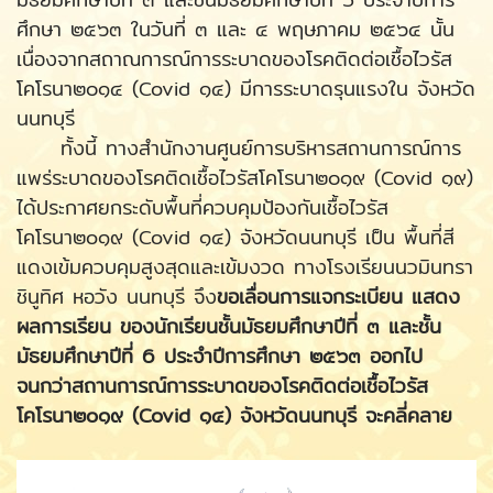
ศึกษา ๒๕๖๓ ในวันที่ ๓ และ ๔ พฤษภาคม ๒๕๖๔ นั้น
เนื่องจากสถาณการณ์การระบาดของโรคติดต่อเชื้อไวรัส
โคโรนา๒๐๑๔ (Covid ๑๔) มีการระบาดรุนแรงใน จังหวัด
นนทบุรี
ทั้งนี้ ทางสํานักงานศูนย์การบริหารสถานการณ์การ
แพร่ระบาดของโรคติดเชื้อไวรัสโคโรนา๒๐๑๙ (Covid ๑๙)
ได้ประกาศยกระดับพื้นที่ควบคุมป้องกันเชื้อไวรัส
โคโรนา๒o๑๙ (Covid ๑๔) จังหวัดนนทบุรี เป็น พื้นที่สี
แดงเข้มควบคุมสูงสุดและเข้มงวด ทางโรงเรียนนวมินทรา
ชินูทิศ หอวัง นนทบุรี จึง
ขอเลื่อนการแจกระเบียน แสดง
ผลการเรียน ของนักเรียนชั้นมัธยมศึกษาปีที่ ๓ และชั้น
มัธยมศึกษาปีที่ 6 ประจําปีการศึกษา ๒๕๖๓ ออกไป
จนกว่าสถานการณ์การระบาดของโรคติดต่อเชื้อไวรัส
โคโรนา๒o๑๙ (Covid ๑๔) จังหวัดนนทบุรี จะคลี่คลาย