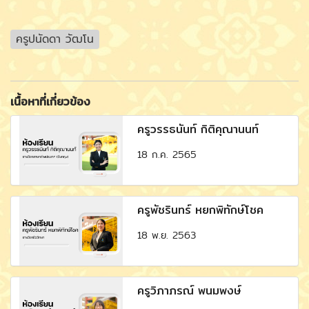
ครูปนัดดา วัฒโน
เนื้อหาที่เกี่ยวข้อง
ครูวรรธนันท์ กิติคุณานนท์
18 ก.ค. 2565
ครูพัชรินทร์ หยกพิทักษ์โชค
18 พ.ย. 2563
ครูวิภาภรณ์ พนมพงษ์