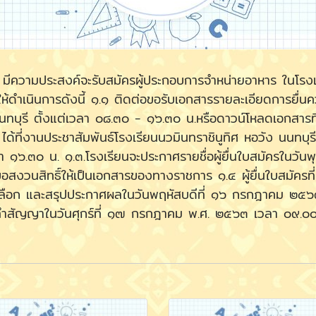
ีความประสงค์จะรับสมัครผู้ประกอบการจำหน่ายอาหาร ในโรงเรียน 
้ดำเนินการดังนี้ ๑.๑ ติดต่อขอรับเอกสารรายละเอียดการยื่น
นนทบุรี ตั้งแต่เวลา ๐๘.๓๐ - ๑๖.๓๐ น.หรือดาวน์โหลดเอกสารที
ที่งานประชาสัมพันธ์โรงเรียนนวมินทราชินูทิศ หอวัง นนทบุ
๖.๓๐ น. ๑.๓.โรงเรียนจะประกาศรายชื่อผู้ยื่นใบสมัครในวันพุ
 ขอสงวนสิทธิ์ให้เป็นเอกสารของทางราชการ ๑.๔ ผู้ยื่นใบสมัครท
ัดเลือก และสรุปประกาศผลในวันพฤหัสบดีที่ ๑๖ กรกฎาคม ๒๕
ละทำสัญญาในวันศุกร์ที่ ๑๗ กรกฎาคม พ.ศ. ๒๕๖๓ เวลา ๐๙.๐