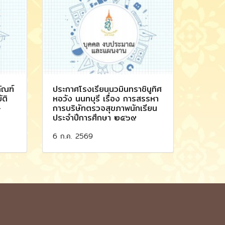
ัณฑ์
ประกาศโรงเรียนนวมินทราชินูทิศ
ัติ
หอวัง นนทบุรี เรื่อง การสรรหา
-
การบริษัทตรวจสุขภาพนักเรียน
ประจำปีการศึกษา ๒๕๖๙
6 ก.ค. 2569