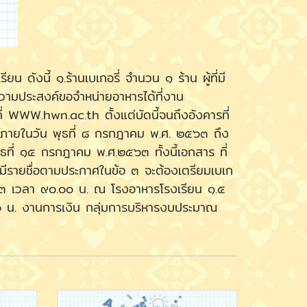
ดังนี้ ๑.ร้านเบเกอรี่ จำนวน ๑ ร้าน ผู้ที่มี
ความประสงค์ขอจำหน่ายอาหารได้ที่งาน
่ WWW.hwn.ac.th ตั้งแต่บัดนี้จนถึงอังคารที่
รีภายในวัน พุธที่ ๘ กรกฎาคม พ.ศ. ๒๕๖๓ ถึง
ธที่ ๑๕ กรกฎาคม พ.ศ.๒๕๖๓ ทั้งนี้เอกสาร ที่
ี่มีรายชื่อตามประกาศในข้อ ๓ จะต้องเตรียมเบเก
๖๓ เวลา ๙๐.๐๐ น. ณ โรงอาหารโรงเรียน ๑.๕
๐ น. งานการเงิน กลุ่มการบริหารงบประมาณ