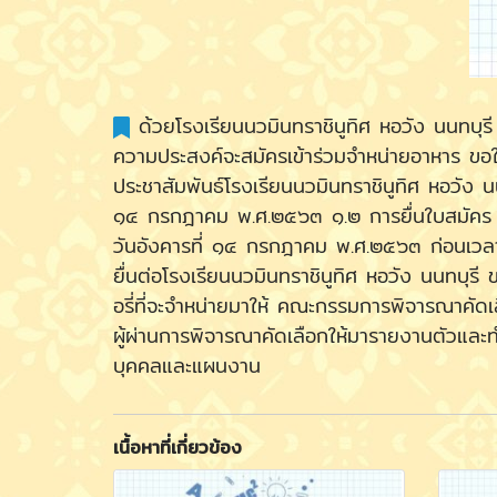
ด้วยโรงเรียนนวมินทราชินูทิศ หอวัง นนทบุรี ม
ความประสงค์จะสมัครเข้าร่วมจำหน่ายอาหาร ขอให
ประชาสัมพันธ์โรงเรียนนวมินทราชินูทิศ หอวัง 
๑๔ กรกฎาคม พ.ศ.๒๕๖๓ ๑.๒ การยื่นใบสมัคร ได้
วันอังคารที่ ๑๔ กรกฎาคม พ.ศ.๒๕๖๓ ก่อนเวลา ๑
ยื่นต่อโรงเรียนนวมินทราชินูทิศ หอวัง นนทบุรี
อรี่ที่จะจำหน่ายมาให้ คณะกรรมการพิจารณาค
ผู้ผ่านการพิจารณาคัดเลือกให้มารายงานตัวแ
บุคคลและแผนงาน
เนื้อหาที่เกี่ยวข้อง