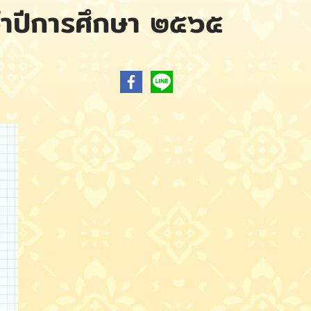
จําปีการศึกษา ๒๕๖๕