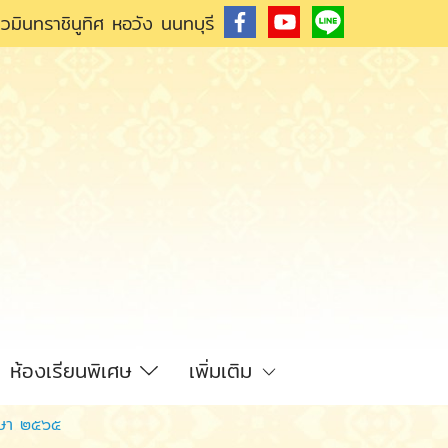
วมินทราชินูทิศ หอวัง นนทบุรี
ห้องเรียนพิเศษ
เพิ่มเติม
ึกษา ๒๕๖๕