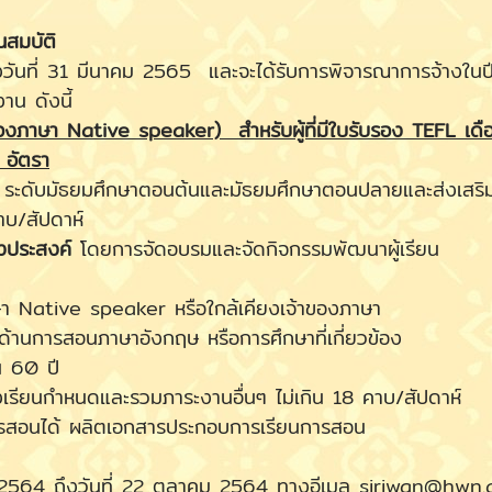
ณสมบัติ
่ 31 มีนาคม 2565 และจะได้รับการพิจารณาการจ้างในปีการ
าน ดังนี้
าของภาษา Native speaker) สำหรับผู้ที่มีใบรับรอง TEFL เดื
อัตรา
ระดับมัธยมศึกษาตอนต้นและมัธยมศึกษาตอนปลายและส่งเสริมการเ
าบ/สัปดาห์
ึงประสงค์
โดยการจัดอบรมและจัดกิจกรรมพัฒนาผู้เรียน
Native speaker หรือใกล้เคียงเจ้าของภาษา
การสอนภาษาอังกฤษ หรือการศึกษาที่เกี่ยวข้อง
 60 ปี
ำหนดและรวมภาระงานอื่นๆ ไม่เกิน 18 คาบ/สัปดาห์
นได้ ผลิตเอกสารประกอบการเรียนการสอน
64 ถึงวันที่ 22 ตุลาคม 2564 ทางอีเมล siriwan@hwn.