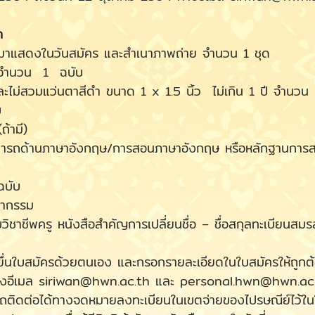
ก
ดงในวันสมัคร และสำเนาภาพถ่าย จำนวน 1 ชุด
ำนวน 1 ฉบับ
วมแว่นตาสีดำ ขนาด 1 x 1.5 นิ้ว ไม่เกิน 1 ปี จำนว
บ
ามี)
นภาษาอังกฤษ/การสอนภาษาอังกฤษ หรือหลักฐานการสอบ
บับ
ากรรม
รู หนังสือสำคัญการเปลี่ยนชื่อ – ชื่อสกุลทะเบียนสมรส 
บสมัครด้วยตนเอง และกรอกรายละเอียดในใบสมัครให้ถูกต้
ทางอีเมล siriwan@hwn.ac.th และ personal.hwn@hwn.ac.th
ต่อได้ทางจดหมายลงทะเบียนในเขตจ่ายของไปรษณีย์ไว้ในใบ