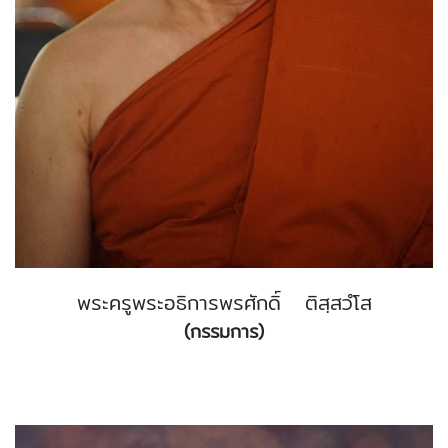
พระครูพระอธิการพรศักดิ์ ติสฺสวํโส
(กรรมการ)