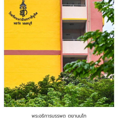
พระอธิการบรรพต ตยานนฺโท