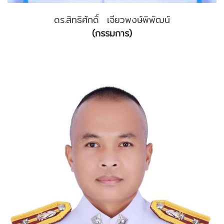
ดร.สิทธิศักดิ์ เจียวพงษ์พิพัฒน์
(กรรมการ)