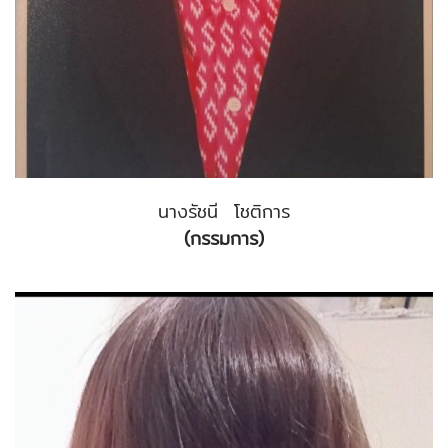
นางรัชนี โชติการ
(กรรมการ)