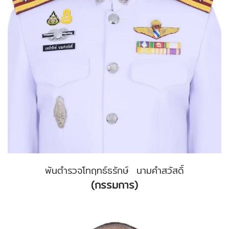
พันตำรวจโทฤทธ์ธรักษ์ นามคำสวัสดิ์
(กรรมการ)