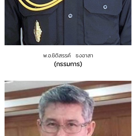
พ.อ.ชิติสรรค์ ธงอาสา
(กรรมการ)