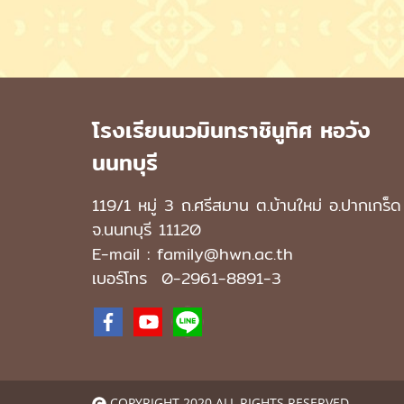
โรงเรียนนวมินทราชินูทิศ หอวัง
นนทบุรี
119/1 หมู่ 3 ถ.ศรีสมาน ต.บ้านใหม่ อ.ปากเกร็ด
จ.นนทบุรี 11120
E-mail : family@hwn.ac.th
เบอร์โทร
0-2961-8891
-3
COPYRIGHT 2020 ALL RIGHTS RESERVED.