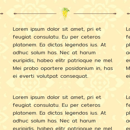
Lorem ipsum dolor sit amet, pri et
L
feugiat consulatu. Eu per ceteros
f
platonem. Ea dictas legendos ius. At
p
adhuc solum has. Nec at harum
a
euripidis, habeo elitr patrioque ne mel.
e
Mei probo oportere posidonium in, has
M
ei everti volutpat consequat.
e
Lorem ipsum dolor sit amet, pri et
L
feugiat consulatu. Eu per ceteros
f
platonem. Ea dictas legendos ius. At
p
adhuc solum has. Nec at harum
a
euripidis, habeo elitr patrioque ne mel.
e