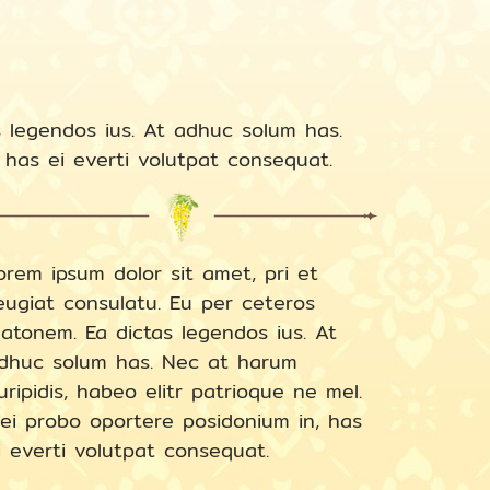
s legendos ius. At adhuc solum has.
 has ei everti volutpat consequat.
orem ipsum dolor sit amet, pri et
eugiat consulatu. Eu per ceteros
latonem. Ea dictas legendos ius. At
dhuc solum has. Nec at harum
uripidis, habeo elitr patrioque ne mel.
ei probo oportere posidonium in, has
i everti volutpat consequat.