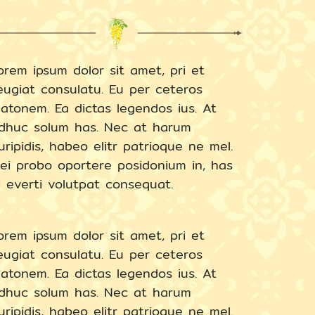
orem ipsum dolor sit amet, pri et
eugiat consulatu. Eu per ceteros
latonem. Ea dictas legendos ius. At
dhuc solum has. Nec at harum
uripidis, habeo elitr patrioque ne mel.
ei probo oportere posidonium in, has
i everti volutpat consequat.
orem ipsum dolor sit amet, pri et
eugiat consulatu. Eu per ceteros
latonem. Ea dictas legendos ius. At
dhuc solum has. Nec at harum
uripidis, habeo elitr patrioque ne mel.