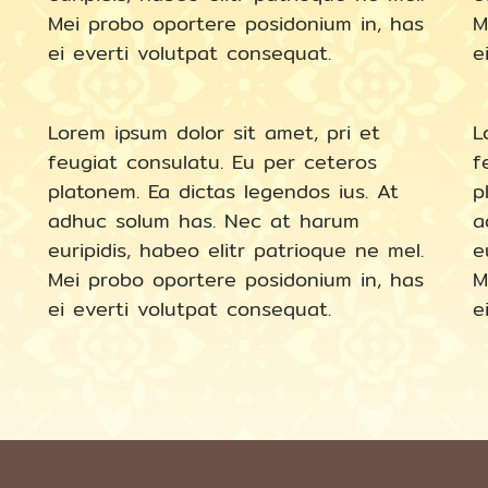
Mei probo oportere posidonium in, has
M
ei everti volutpat consequat.
e
Lorem ipsum dolor sit amet, pri et
L
feugiat consulatu. Eu per ceteros
f
platonem. Ea dictas legendos ius. At
p
adhuc solum has. Nec at harum
a
euripidis, habeo elitr patrioque ne mel.
e
Mei probo oportere posidonium in, has
M
ei everti volutpat consequat.
e