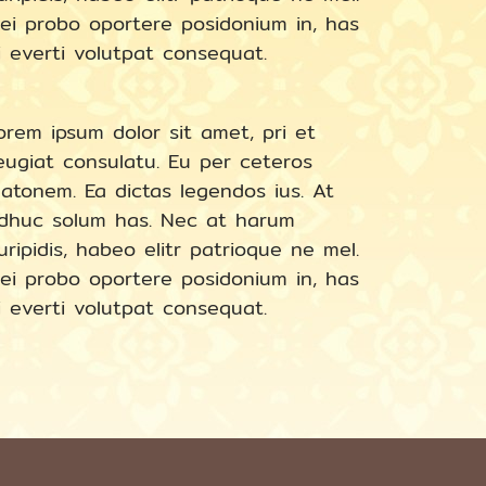
ei probo oportere posidonium in, has
i everti volutpat consequat.
orem ipsum dolor sit amet, pri et
eugiat consulatu. Eu per ceteros
latonem. Ea dictas legendos ius. At
dhuc solum has. Nec at harum
uripidis, habeo elitr patrioque ne mel.
ei probo oportere posidonium in, has
i everti volutpat consequat.