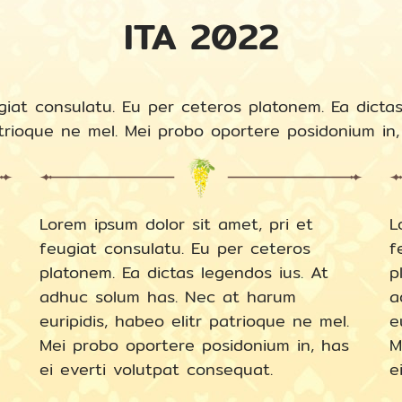
ITA 2022
giat consulatu. Eu per ceteros platonem. Ea dicta
trioque ne mel. Mei probo oportere posidonium in,
Lorem ipsum dolor sit amet, pri et
L
feugiat consulatu. Eu per ceteros
f
platonem. Ea dictas legendos ius. At
p
adhuc solum has. Nec at harum
a
euripidis, habeo elitr patrioque ne mel.
e
Mei probo oportere posidonium in, has
M
ei everti volutpat consequat.
e