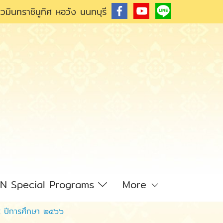
วมินทราชินูทิศ หอวัง นนทบุรี
N Special Programs
More
่ ๔ ปีการศึกษา ๒๕๖๖