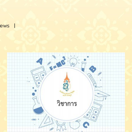
iews
|