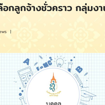
ือกลูกจ้างชั่วคราว กลุ่ม
ews
|