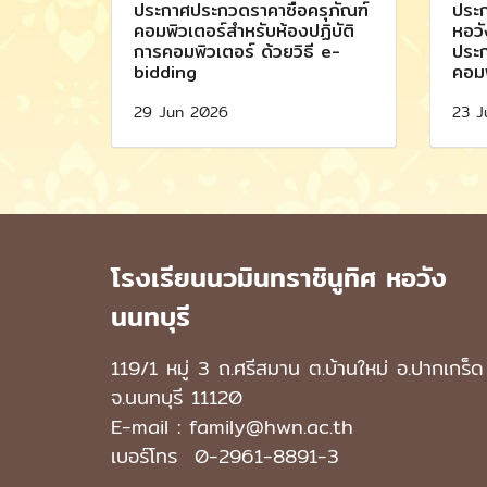
ประกาศประกวดราคาซื้อครุภัณฑ์
ประก
คอมพิวเตอร์สำหรับห้องปฏิบัติ
หอวั
การคอมพิวเตอร์ ด้วยวิธี e-
ประก
bidding
คอมพ
29 Jun 2026
23 J
โรงเรียนนวมินทราชินูทิศ หอวัง
นนทบุรี
119/1 หมู่ 3 ถ.ศรีสมาน ต.บ้านใหม่ อ.ปากเกร็ด
จ.นนทบุรี 11120
E-mail : family@hwn.ac.th
เบอร์โทร
0-2961-8891
-3