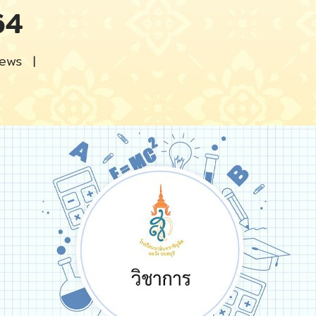
64
iews
|