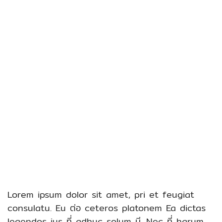
Lorem ipsum dolor sit amet, pri et feugiat
consulatu.
Eu ต่อ ceteros platonem
Ea dictas
legendos ius
ที่ adhuc solum มี.
Nec ที่ harum