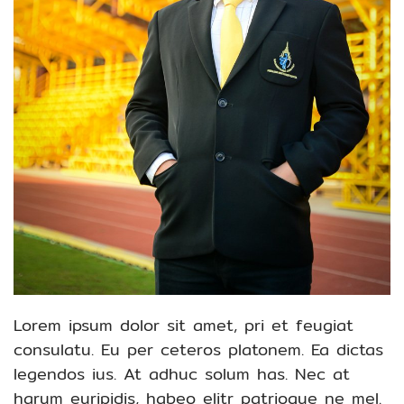
Lorem ipsum dolor sit amet, pri et feugiat
consulatu. Eu per ceteros platonem. Ea dictas
legendos ius. At adhuc solum has. Nec at
harum euripidis, habeo elitr patrioque ne mel.