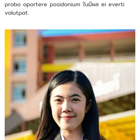
probo oportere posidonium ในมีผล ei everti
volutpat.