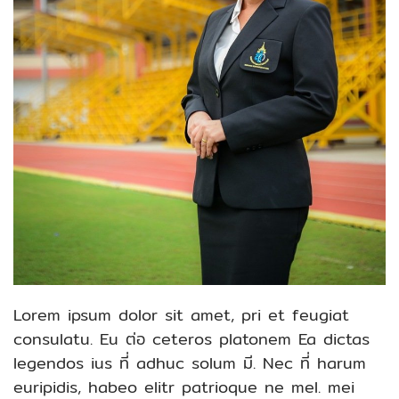
Lorem ipsum dolor sit amet, pri et feugiat
consulatu.
Eu ต่อ ceteros platonem
Ea dictas
legendos ius
ที่ adhuc solum มี.
Nec ที่ harum
euripidis, habeo elitr patrioque ne mel.
mei