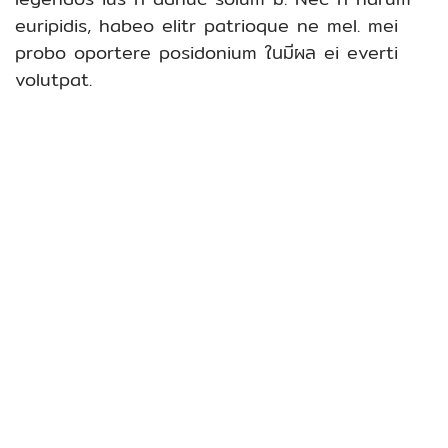
euripidis, habeo elitr patrioque ne mel.
mei
probo oportere posidonium ในมีผล ei everti
volutpat.